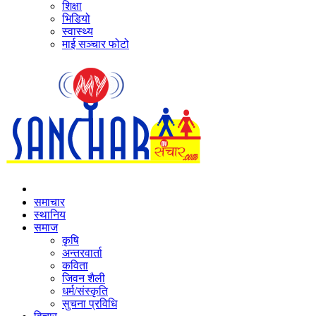
शिक्षा
भिडियो
स्वास्थ्य
माई सञ्‍चार फोटो
समाचार
स्थानिय
समाज
कृषि
अन्तरवार्ता
कविता
जिवन शैली
धर्म/संस्कृति
सुचना प्रविधि