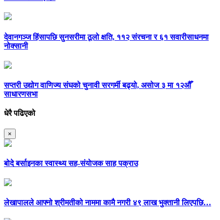
देवानगञ्ज हिंसापछि सुनसरीमा ठूलो क्षति, ११२ संरचना र ६१ सवारीसाधनमा
नोक्सानी
सप्तरी उद्योग वाणिज्य संघको चुनावी सरगर्मी बढ्यो, असोज ३ मा १२औँ
साधारणसभा
धेरै पढिएको
×
बोदे बर्साइनका स्वास्थ्य सह-संयाेजक साह पक्राउ
लेखापालले आफ्नो श्रीमतीको नाममा कामै नगरी ४९ लाख भुक्तानी लिएपछि…