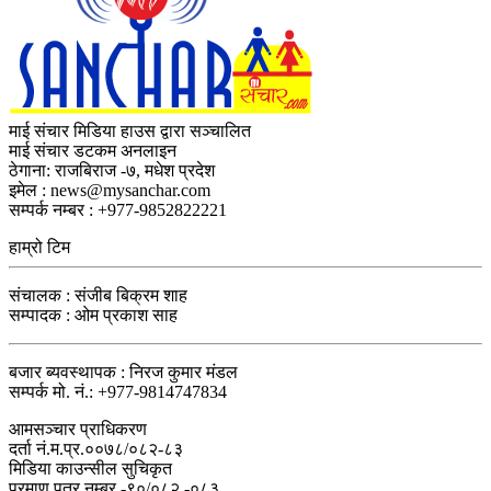
माई संचार मिडिया हाउस द्वारा सञ्चालित
माई संचार डटकम अनलाइन
ठेगाना: राजबिराज -७, मधेश प्रदेश
इमेल : news@mysanchar.com
सम्पर्क नम्बर : +977-9852822221
हाम्रो टिम
संचालक : संजीब बिक्रम शाह
सम्पादक : ओम प्रकाश साह
बजार ब्यवस्थापक : निरज कुमार मंडल
सम्पर्क मो. नं.: +977-9814747834
आमसञ्चार प्राधिकरण
दर्ता नं.म.प्र.००७८/०८२-८३
मिडिया काउन्सील सुचिकृत
प्रमाण पत्र नम्बर -९०/०८२ -०८३