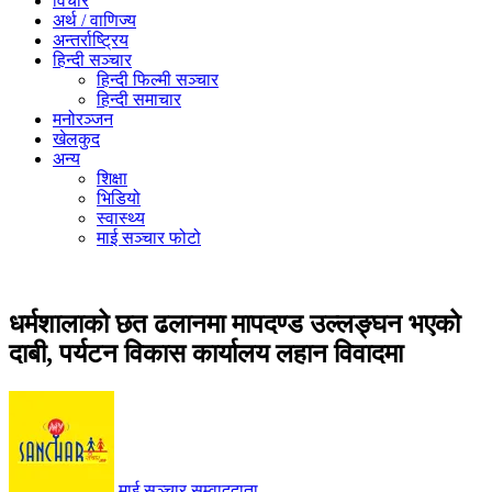
विचार
अर्थ / वाणिज्य
अन्तर्राष्ट्रिय
हिन्दी सञ्‍चार
हिन्दी फिल्मी सञ्‍चार
हिन्दी समाचार
मनोरञ्‍जन
खेलकुद
अन्य
शिक्षा
भिडियो
स्वास्थ्य
माई सञ्‍चार फोटो
धर्मशालाको छत ढलानमा मापदण्ड उल्लङ्घन भएको
दाबी, पर्यटन विकास कार्यालय लहान विवादमा
माई सञ्‍चार सम्वाददाता