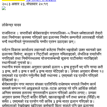
२०८३ असार २३, मंगलवार २०:१९
लोकेन्द्र यादव
राजविराज । सप्तरीको बोदेबरसाईन नगरपालिका–५ स्थित धर्मशालाको तेस्रो
तला निर्माणका क्रममा गरिएको छत ढलानमा निर्माण कम्पनीले लापरबाही गरेको
भन्दै स्थानीयले गुणस्तरमाथि गम्भीर प्रश्न उठाएका छन्।
पर्यटन विकास कार्यालय लहानको बजेटमा निर्माण भइरहेको उक्त भवनको छत
ढलानमा सिमेन्ट, बालुवा र गिट्टीको अनुपात नमिलाइएको, लेभलिङ राम्रोसँग
नगरिएको तथा निर्माणस्थलमा योजनासम्बन्धी सूचना पाटीसमेत नराखिएको
स्थानीयको गुनासो छ।
स्थानीय श्याम साहका अनुसार छतको ढलान ५ इन्च हुनुपर्ने भए पनि नाप्दा कतै
३ इन्च, कतै २ इन्च र कतै ४ इन्च मात्र भेटिएको छ। उनका अनुसार बीममा १२
एमएमको रड प्रयोग गर्नुपर्नेमा केही स्थानमा ८ एमएमको रड प्रयोग गरिएको
देखिएको छ।
बोदेबरसाईन नगर व्यापार संघका प्रतिनिधि राधेश्याम भगतले निर्माण कार्य
समयमै सम्पन्न गर्न आफूहरूले पटक–पटक आग्रह गरे पनि आर्थिक वर्षको
अन्तिम समयमा हतारमा गुणस्तरहीन ढलान गरिएको आरोप लगाए। उनका
अनुसार छतमा गिट्टी बाहिर देखिने, खाल्डाखुल्डी पर्ने तथा भर्‍याङ (सिँढी) मा
समेत ८ एमएमको रड प्रयोग गरी करिब ३ इन्च मात्र ढलान गरिएको छ।
धर्मशालाको रेखदेखमा खटिएका कर्मचारी बिल्टु साहले पनि छत ढलानमा