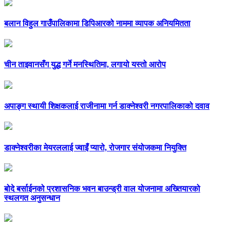
बलान विहुल गाउँपालिकामा डिपिआरको नाममा व्यापक अनियमितता
चीन ताइवानसँग युद्ध गर्ने मनस्थितिमा, लगायो यस्तो आरोप
अपाङ्ग स्थायी शिक्षकलाई राजीनामा गर्न डाक्नेश्वरी नगरपालिकाको दवाव
डाक्नेश्वरीका मेयरललाई ज्वाइँ प्यारो, रोजगार संयोजकमा नियुक्ति
बोदे बर्साईनको प्रशासनिक भवन बाउन्ड्री वाल योजनामा अख्तियारको
स्थलगत अनुसन्धान