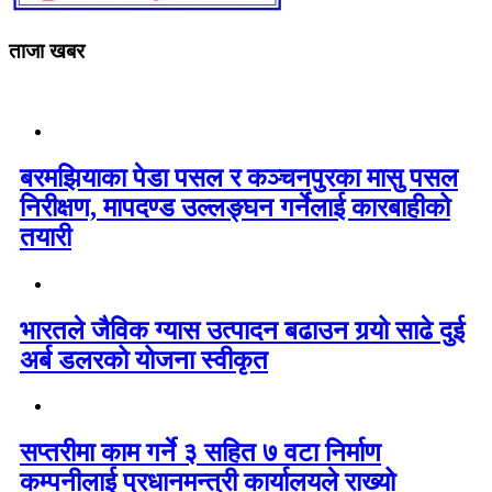
ताजा खबर
बरमझियाका पेडा पसल र कञ्चनपुरका मासु पसल
निरीक्षण, मापदण्ड उल्लङ्घन गर्नेलाई कारबाहीको
तयारी
भारतले जैविक ग्यास उत्पादन बढाउन गर्‍यो साढे दुई
अर्ब डलरको योजना स्वीकृत
सप्तरीमा काम गर्ने ३ सहित ७ वटा निर्माण
कम्पनीलाई प्रधानमन्त्री कार्यालयले राख्यो