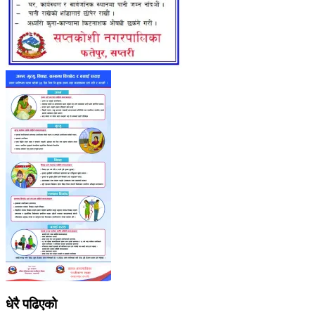
धेरै पढिएको