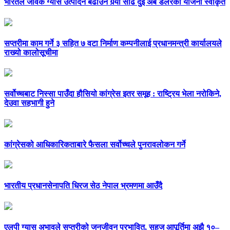
भारतले जैविक ग्यास उत्पादन बढाउन गर्‍यो साढे दुई अर्ब डलरको योजना स्वीकृत
सप्तरीमा काम गर्ने ३ सहित ७ वटा निर्माण कम्पनीलाई प्रधानमन्त्री कार्यालयले
राख्यो कालोसूचीमा
सर्वोच्चबाट निस्सा पाउँदा हौसियो कांग्रेस इतर समूह : राष्ट्रिय भेला नरोकिने,
देउवा सहभागी हुने
कांग्रेसको आधिकारिकताबारे फैसला सर्वोच्चले पुनरावलोकन गर्ने
भारतीय प्रधानसेनापति धिरज सेठ नेपाल भ्रमणमा आउँदै
एलपी ग्यास अभावले सप्तरीको जनजीवन प्रभावित, सहज आपूर्तिमा अझै १०–