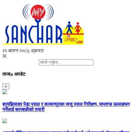
ताजाa अपडेट
×
बरमझियाका पेडा पसल र कञ्चनपुरका मासु पसल निरीक्षण, मापदण्ड उल्लङ्घन
गर्नेलाई कारबाहीको तयारी