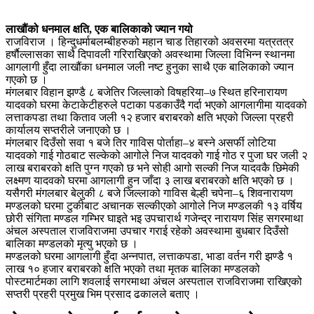
लाखौंको धनमाल क्षति, एक बालिकाको ज्यान गयो
राजविराज । हिन्दुधर्माबलम्बीहरुको महान चाड तिहारको अवसरमा यत्रतत्र
हर्षाैल्लासका साथै दिपावली गरिराखिएको अवस्थामा जिल्ला विभिन्न स्थानमा
आगलागी हुँदा लाखौंका धनमाल जली नष्ट हुनुका साथै एक बालिकाको ज्यान
गएको छ ।
मंगलबार विहान झण्डै ८ बजेतिर जिल्लाको विषहरिया–७ स्थित हरिनारायण
यादवको घरमा केटाकेटीहरुले पटाका पडकाउँदै गर्दा भएको आगलागीमा यादवको
लत्ताकपडा तथा किताव जली १२ हजार बराबरको क्षति भएको जिल्ला प्रहरी
कार्यालय सप्तरीले जनाएको छ ।
मंगलबार दिउँसो सवा १ बजे तिर गाविस पोर्ताहा–४ बस्ने असर्फी लोटिया
यादवको गाई गोठबाट सल्केको आगोले निज यादवको गाई गोठ र पुजा घर जली २
लाख बराबरको क्षति पुग्न गएको छ भने सोही आगो सल्की निज यादवकै छिमेकी
लक्ष्मण यादवको घरमा आगलागी हुन जाँदा ३ लाख बराबरको क्षति भएको छ ।
यसैगरी मंगलबार बेलुकी ८ बजे जिल्लाको गाविस बेल्ही चपेना–६ शिवनारायण
मण्डलको घरमा टुकीबाट अचानक सल्कीएको आगोले निज मण्डलकी १३ वर्षिय
छोरी संगिता मण्डल गम्भिर घाइते भइ उपचारार्थ गजेन्द्र नारायण सिंह सगरमाथा
अंचल अस्पताल राजविराजमा उपचार गराई रहेको अवस्थामा बुधबार दिउँसो
बालिका मण्डलको मृत्यु भएको छ ।
मण्डलको घरमा आगलागी हुँदा अन्नपात, लत्ताकपडा, भाडा वर्तन गरी झण्डै १
लाख १० हजार बराबरको क्षति भएको तथा मृतक बालिका मण्डलको
पोस्टमार्टमका लागि शवलाई सगरमाथा अंचल अस्पताल राजविराजमा राखिएको
सप्तरी प्रहरी प्रमुख भिम प्रसाद ढकालले बताए ।