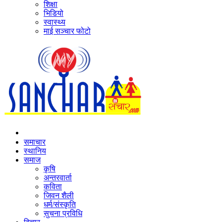
शिक्षा
भिडियो
स्वास्थ्य
माई सञ्‍चार फोटो
समाचार
स्थानिय
समाज
कृषि
अन्तरवार्ता
कविता
जिवन शैली
धर्म/संस्कृति
सुचना प्रविधि