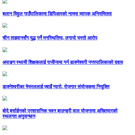
बलान विहुल गाउँपालिकामा डिपिआरको नाममा व्यापक अनियमितता
चीन ताइवानसँग युद्ध गर्ने मनस्थितिमा, लगायो यस्तो आरोप
अपाङ्ग स्थायी शिक्षकलाई राजीनामा गर्न डाक्नेश्वरी नगरपालिकाको दवाव
डाक्नेश्वरीका मेयरललाई ज्वाइँ प्यारो, रोजगार संयोजकमा नियुक्ति
बोदे बर्साईनको प्रशासनिक भवन बाउन्ड्री वाल योजनामा अख्तियारको
स्थलगत अनुसन्धान