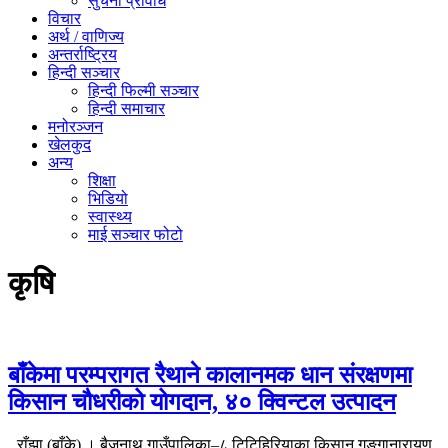
सुचना प्रविधि
विचार
अर्थ / वाणिज्य
अन्तर्राष्ट्रिय
हिन्दी सञ्‍चार
हिन्दी फिल्मी सञ्‍चार
हिन्दी समाचार
मनोरञ्‍जन
खेलकुद
अन्य
शिक्षा
भिडियो
स्वास्थ्य
माई सञ्‍चार फोटो
कृषि
बाँकेमा परम्परागत रैथाने कालानमक धान संरक्षणमा
किसान चौधरीको योगदान, ४० क्विन्टल उत्पादन
राँझा (बाँके) । बैजनाथ गाउँपालिका–८ टिटिहिरियाका किसान गङ्गानारायण