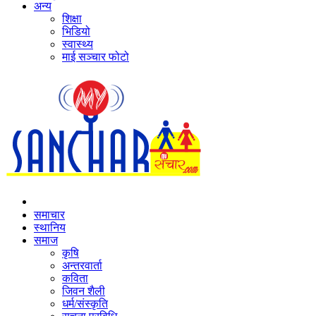
अन्य
शिक्षा
भिडियो
स्वास्थ्य
माई सञ्‍चार फोटो
समाचार
स्थानिय
समाज
कृषि
अन्तरवार्ता
कविता
जिवन शैली
धर्म/संस्कृति