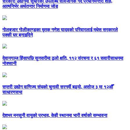
सरकारी उद्योगमा सुधारका उपलब्धि सार्वजनिक गर्दै प्रधानमन्त्री शाह,
आत्मनिर्भर अर्थतन्त्र निर्माणमा जोड
गोलबजार गोलीकाण्डका मृतक गणेश यादवको परिवारलाई मधेस सरकारले
पक्की घर बनाइदिने
देवानगञ्ज हिंसापछि सुनसरीमा ठूलो क्षति, ११२ संरचना र ६१ सवारीसाधनमा
नोक्सानी
सप्तरी उद्योग वाणिज्य संघको चुनावी सरगर्मी बढ्यो, असोज ३ मा १२औँ
साधारणसभा
देशभर मनसुनी वायुको प्रभाव, केही स्थानमा भारी वर्षाको सम्भावना