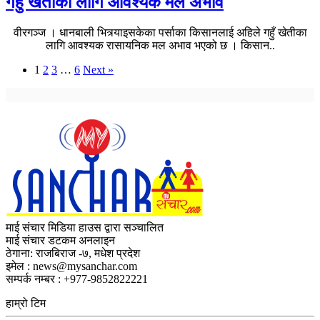
गहुँ खेतीका लागि आवश्यक मल अभाव
वीरगञ्ज । धानबाली भित्र्याइसकेका पर्साका किसानलाई अहिले गहुँ खेतीका
लागि आवश्यक रासायनिक मल अभाव भएको छ । किसान..
1
2
3
…
6
Next »
माई संचार मिडिया हाउस द्वारा सञ्चालित
माई संचार डटकम अनलाइन
ठेगाना: राजबिराज -७, मधेश प्रदेश
इमेल : news@mysanchar.com
सम्पर्क नम्बर : +977-9852822221
हाम्रो टिम