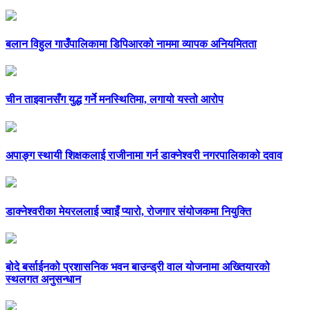
बलान विहुल गाउँपालिकामा डिपिआरको नाममा व्यापक अनियमितता
चीन ताइवानसँग युद्ध गर्ने मनस्थितिमा, लगायो यस्तो आरोप
अपाङ्ग स्थायी शिक्षकलाई राजीनामा गर्न डाक्नेश्वरी नगरपालिकाको दवाव
डाक्नेश्वरीका मेयरललाई ज्वाइँ प्यारो, रोजगार संयोजकमा नियुक्ति
बोदे बर्साईनको प्रशासनिक भवन बाउन्ड्री वाल योजनामा अख्तियारको
स्थलगत अनुसन्धान