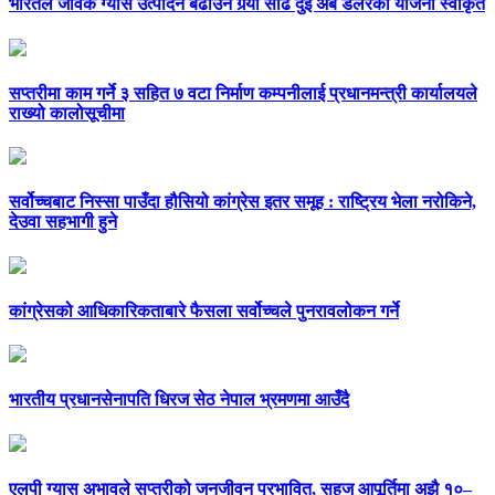
भारतले जैविक ग्यास उत्पादन बढाउन गर्‍यो साढे दुई अर्ब डलरको योजना स्वीकृत
सप्तरीमा काम गर्ने ३ सहित ७ वटा निर्माण कम्पनीलाई प्रधानमन्त्री कार्यालयले
राख्यो कालोसूचीमा
सर्वोच्चबाट निस्सा पाउँदा हौसियो कांग्रेस इतर समूह : राष्ट्रिय भेला नरोकिने,
देउवा सहभागी हुने
कांग्रेसको आधिकारिकताबारे फैसला सर्वोच्चले पुनरावलोकन गर्ने
भारतीय प्रधानसेनापति धिरज सेठ नेपाल भ्रमणमा आउँदै
एलपी ग्यास अभावले सप्तरीको जनजीवन प्रभावित, सहज आपूर्तिमा अझै १०–