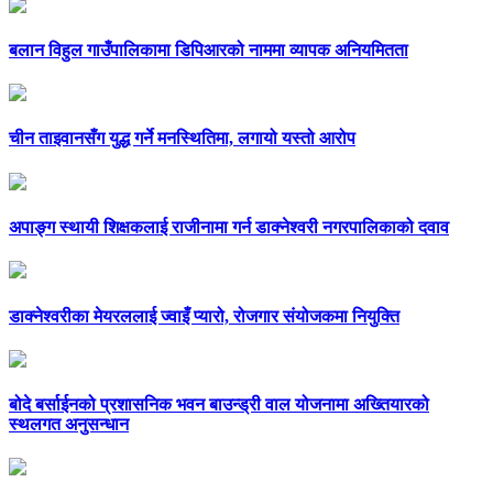
बलान विहुल गाउँपालिकामा डिपिआरको नाममा व्यापक अनियमितता
चीन ताइवानसँग युद्ध गर्ने मनस्थितिमा, लगायो यस्तो आरोप
अपाङ्ग स्थायी शिक्षकलाई राजीनामा गर्न डाक्नेश्वरी नगरपालिकाको दवाव
डाक्नेश्वरीका मेयरललाई ज्वाइँ प्यारो, रोजगार संयोजकमा नियुक्ति
बोदे बर्साईनको प्रशासनिक भवन बाउन्ड्री वाल योजनामा अख्तियारको
स्थलगत अनुसन्धान