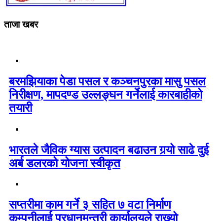
ताजा खबर
बरमझियाका पेडा पसल र कञ्चनपुरका मासु पसल
निरीक्षण, मापदण्ड उल्लङ्घन गर्नेलाई कारबाहीको
तयारी
भारतले जैविक ग्यास उत्पादन बढाउन गर्‍यो साढे दुई
अर्ब डलरको योजना स्वीकृत
सप्तरीमा काम गर्ने ३ सहित ७ वटा निर्माण
कम्पनीलाई प्रधानमन्त्री कार्यालयले राख्यो