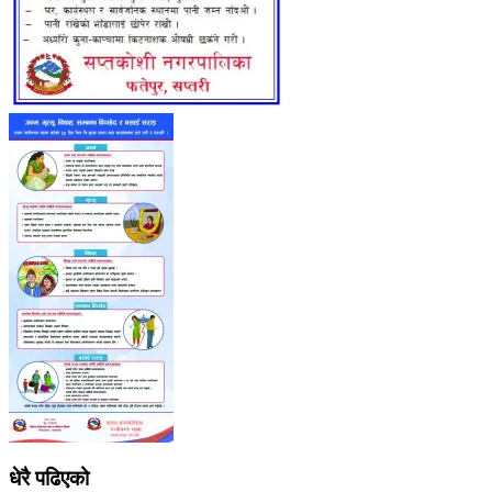
धेरै पढिएको