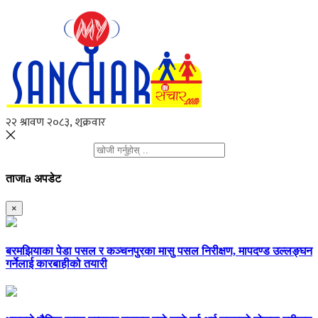
ताजाa अपडेट
×
बरमझियाका पेडा पसल र कञ्चनपुरका मासु पसल निरीक्षण, मापदण्ड उल्लङ्घन
गर्नेलाई कारबाहीको तयारी