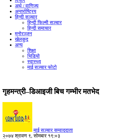
विचार
अर्थ / वाणिज्य
अन्तर्राष्ट्रिय
हिन्दी सञ्‍चार
हिन्दी फिल्मी सञ्‍चार
हिन्दी समाचार
मनोरञ्‍जन
खेलकुद
अन्य
शिक्षा
भिडियो
स्वास्थ्य
माई सञ्‍चार फोटो
गृहमन्त्री–डिआइजी बिच गम्भीर मतभेद
माई सञ्‍चार सम्वाददाता
२०७४ श्रावण ९, सोमबार १९:०३