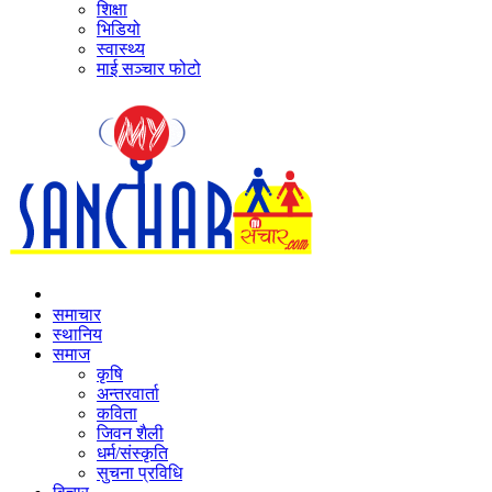
शिक्षा
भिडियो
स्वास्थ्य
माई सञ्‍चार फोटो
समाचार
स्थानिय
समाज
कृषि
अन्तरवार्ता
कविता
जिवन शैली
धर्म/संस्कृति
सुचना प्रविधि